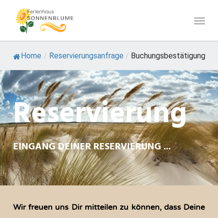
Skip
Menu
to
main
content
Home
/
Reservierungsanfrage
/
Buchungsbestätigung
Reservierung
EINGANG DEINER RESERVIERUNG ...
Wir freuen uns Dir mitteilen zu können, dass Deine