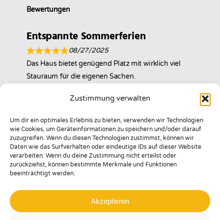
Bewertungen
Entspannte Sommerferien
08/27/2025
Das Haus bietet genügend Platz mit wirklich viel
Stauraum für die eigenen Sachen.
Auch im Bad gab es endlich mal genügend
Zustimmung verwalten
Abstellfläche und Haken.
Um dir ein optimales Erlebnis zu bieten, verwenden wir Technologien
Es war ausreichend Geschirr und Besteck in der
wie Cookies, um Geräteinformationen zu speichern und/oder darauf
zuzugreifen. Wenn du diesen Technologien zustimmst, können wir
Küche vorhanden. Alles war fürsorglich beschriftet,
Daten wie das Surfverhalten oder eindeutige IDs auf dieser Website
damit man sich schnell zurecht findet. Auch für
verarbeiten. Wenn du deine Zustimmung nicht erteilst oder
zurückziehst, können bestimmte Merkmale und Funktionen
Kleinkinder gab es extra Zubehör.
beeinträchtigt werden.
Maritim dekoriert fühlt man sich
Akzeptieren
im
Mehr anzeigen
Isabelle